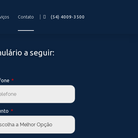
viços
Contato
(54) 4009-3500
ulário a seguir:
efone
unto