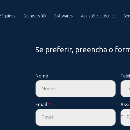
Máquinas
Scanners 3D
Softwares
Assistência técnica
Ser
Se preferir, preencha o form
Nome
Tel
Email
Ass