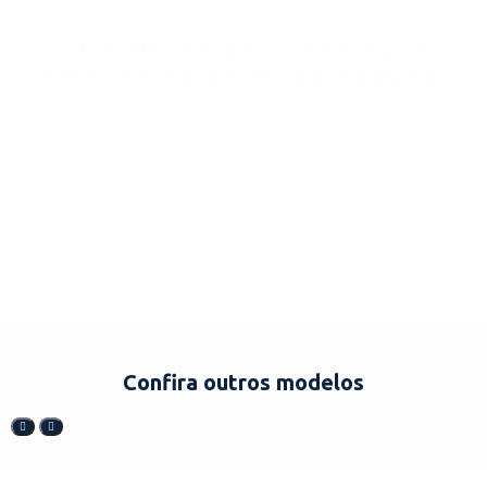
Entre em contato conosco para
fazer a cotação de sua máquina!
ENTRAR EM CONTATO!
Confira outros modelos