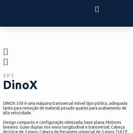
FPT
DinoX
DINOX 350 é uma máquina transversal móvel tipo pórtico, adequada
tanto para remoção de material pesado quanto para acabamento de
alta velocidade.
Design compacto e configuração otimizada; base plana; Motores
lineares. Guias duplas nos eixos longitudinal e transversal; Cabeça
de tulce de 5 eixos; Cabeça de fresagem universal de 5 eixos TULCE