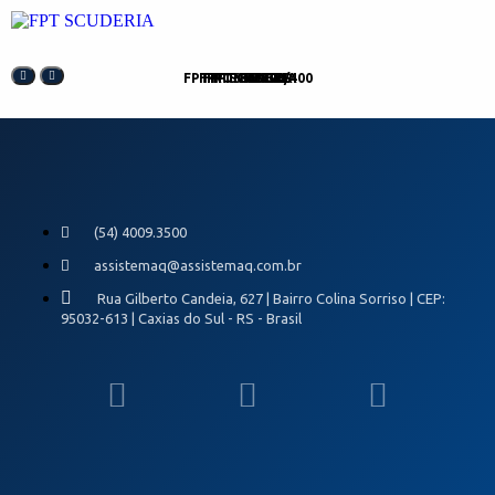
FPT RONIN 300/400
FPT SCUDERIA
FPT STINGER
FPT CASTEL
FPT KENTA
(54) 4009.3500
assistemaq@assistemaq.com.br
Rua Gilberto Candeia, 627 | Bairro Colina Sorriso | CEP:
95032-613 | Caxias do Sul - RS - Brasil