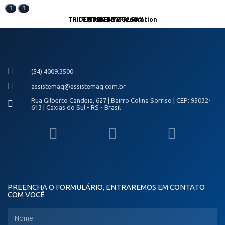
TRIDENT 40 New Generation
TRIDENT TR-32 5AX
TRIDENT TR-60
(54) 4009.3500
assistemaq@assistemaq.com.br
Rua Gilberto Candeia, 627 | Bairro Colina Sorriso | CEP: 95032-
613 | Caxias do Sul - RS - Brasil
PREENCHA O FORMULÁRIO, ENTRAREMOS EM CONTATO
COM VOCÊ