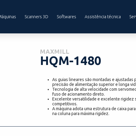
Máquinas
Scanners 3D
Softwares
Assistência técnica
Ser
MAXMILL
HQM-1480
As guias lineares são montadas e ajustadas 
precisão de alimentação superior e longa vida
Tecnologia de alta velocidade com servome
fuso de acionamento direto.
Excelente versatilidade e excelente rigidez 
competitivos.
A máquina adota uma estrutura de caixa para
na coluna para máxima rigidez.