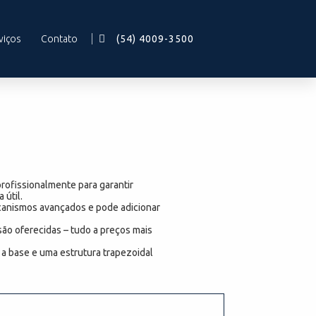
viços
Contato
(54) 4009-3500
profissionalmente para garantir
 útil.
canismos avançados e pode adicionar
são oferecidas – tudo a preços mais
 a base e uma estrutura trapezoidal