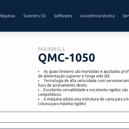
Máquinas
Scanners 3D
Softwares
Assistência técnica
Ser
MAXMILL
QMC-1050
As guias lineares são montadas e ajustadas prof
de alimentação superior e longa vida útil.
Tecnologia de alta velocidade com servomecan
fuso de acionamento direto.
Excelente versatilidade e excelente rigidez são
competitivos.
A máquina adota uma estrutura de caixa para a b
coluna para máxima rigidez.