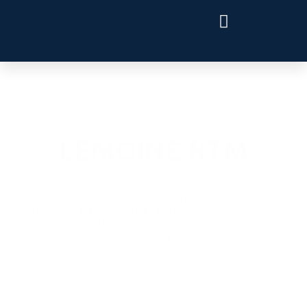
LEMOINE RTM
Software 3D avançado, confiável e acessível.
LEMOINE RTM é perfeito para a usinagem de alta
velocidade de moldes, matrizes, protótipos e
superfícies de precisão.