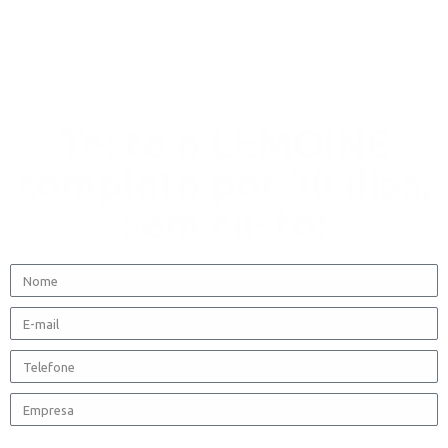
Teste o LEMOINE
completo por 30 dias,
sem custo!