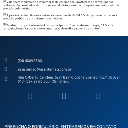
(2)
Valor para medição de espaçamento de esferas em um artefato de comprimento
calibrado. Os resultados são obtidos usando fotogrametria integrada com otimização da
precisão volumétrica.
(3)
A precisão volumétrica do sistema ao usar um MaxSHOT 3D não pode ser superior à
precisão padrão de um determinado modelo.
(4)
Também compatível com todos os principais softwares de metrologia, CAD e de
computação gráfica por meio de importação de malha e nuvem de pontos.
(54) 4009.3500
assistemaq@assistemaq.com.br
Rua Gilberto Candeia, 627 | Bairro Colina Sorriso | CEP: 95032-
613 | Caxias do Sul - RS - Brasil
PREENCHA O FORMULÁRIO, ENTRAREMOS EM CONTATO