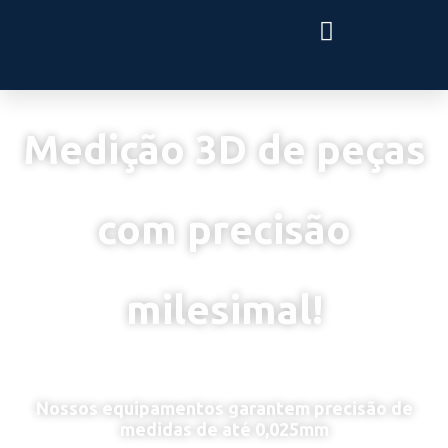
Medição 3D de peças
com precisão
milesimal!
Nossos equipamentos garantem precisão de
medidas de até 0,025mm