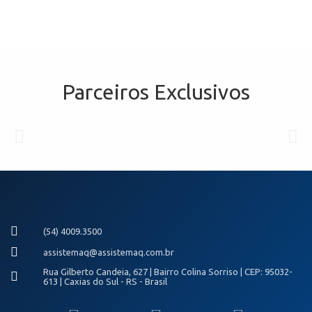
Quero entrar em contato!
Parceiros Exclusivos
(54) 4009.3500
assistemaq@assistemaq.com.br
Rua Gilberto Candeia, 627 | Bairro Colina Sorriso | CEP: 95032-
613 | Caxias do Sul - RS - Brasil