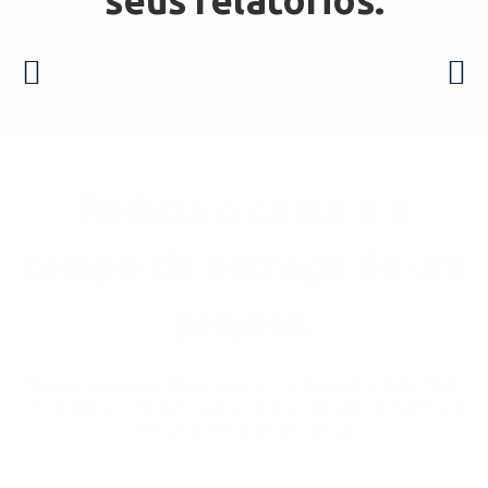
seus relatórios:
Reduza o custo e o
tempo de entrega de um
projeto.
Nossa inspeção dimensional é a maneira mais fácil,
eficiente e confiável para você entender e melhorar
o seu processo de produção.