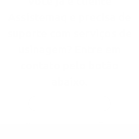
Você já é cliente
Assistemaq e precisa de
suporte com serviços de
usinagem? Entre em
contato pelo botão
abaixo.
Quero entrar em contato!