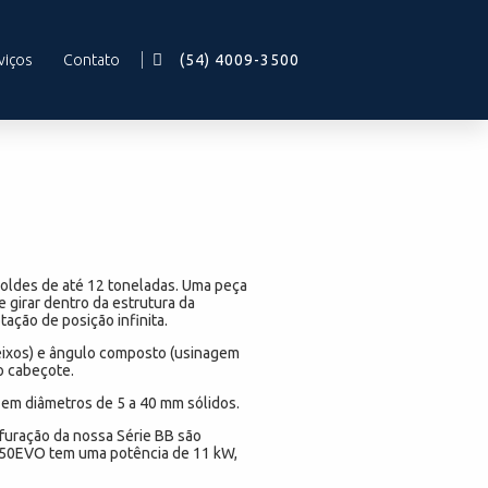
viços
Contato
(54) 4009-3500
oldes de até 12 toneladas. Uma peça
girar dentro da estrutura da
ção de posição infinita.
 eixos) e ângulo composto (usinagem
o cabeçote.
 em diâmetros de 5 a 40 mm sólidos.
furação da nossa Série BB são
350EVO tem uma potência de 11 kW,