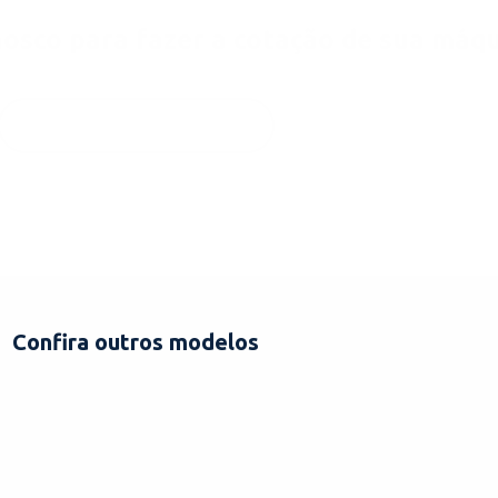
osco para fazer a cotação de sua máqu
ENTRAR EM CONTATO!
Confira outros modelos