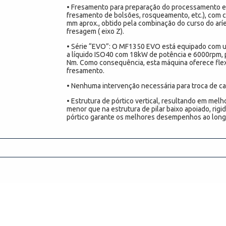
• Fresamento para preparação do processamento e
fresamento de bolsões, rosqueamento, etc.), com 
mm aprox., obtido pela combinação do curso do aríe
fresagem ( eixo Z).
• Série “EVO”: O MF1350 EVO está equipado com u
a líquido ISO40 com 18kW de potência e 6000rpm,
Nm. Como consequência, esta máquina oferece flex
fresamento.
• Nenhuma intervenção necessária para troca de c
• Estrutura de pórtico vertical, resultando em melh
menor que na estrutura de pilar baixo apoiado, rigi
pórtico garante os melhores desempenhos ao longo