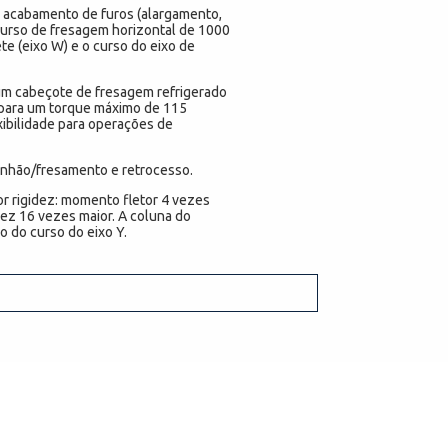
 acabamento de furos (alargamento,
curso de fresagem horizontal de 1000
te (eixo W) e o curso do eixo de
m cabeçote de fresagem refrigerado
 para um torque máximo de 115
ibilidade para operações de
anhão/fresamento e retrocesso.
or rigidez: momento fletor 4 vezes
dez 16 vezes maior. A coluna do
 do curso do eixo Y.