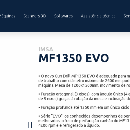
Máquinas
Scanners 3D
Softwares
Assistência técnica
Ser
IMSA
MF1350 EVO
• O novo Gun Drill MF1350 EVO é adequado para m
de trabalho com diâmetro máximo de 2600 mm pode 
máquina. Mesa de 1200x1500mm, movimento de rota
• Furação ortogonal (3 eixos), com ângulo único (4
de 5 eixos) graças à rotação da mesa e inclinação d
• Furação profunda até 1350 mm em um único ciclo
• Série “EVO”: os conhecidos desempenhos de per
melhorados: o fuso de perfuração canhão do MF1
4200 rpm e é refrigerado a líquido.